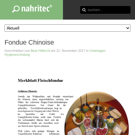
Fondue Chinoise
Geschrieben von
Beat Höltschi
am
21. November 2017
in
Unterlagen
Hygieneschulung