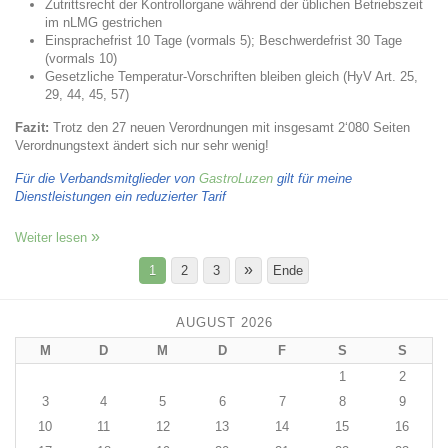
Zutrittsrecht der Kontrollorgane während der üblichen Betriebszeit
im nLMG gestrichen
Einsprachefrist 10 Tage (vormals 5); Beschwerdefrist 30 Tage
(vormals 10)
Gesetzliche Temperatur-Vorschriften bleiben gleich (HyV Art. 25,
29, 44, 45, 57)
Fazit:
Trotz den 27 neuen Verordnungen mit insgesamt 2‘080 Seiten
Verordnungstext ändert sich nur sehr wenig!
Für die Verbandsmitglieder von
GastroLuzen
gilt für meine
Dienstleistungen ein reduzierter Tarif
Weiter lesen
»
1
2
3
Ende
AUGUST 2026
M
D
M
D
F
S
S
1
2
3
4
5
6
7
8
9
10
11
12
13
14
15
16